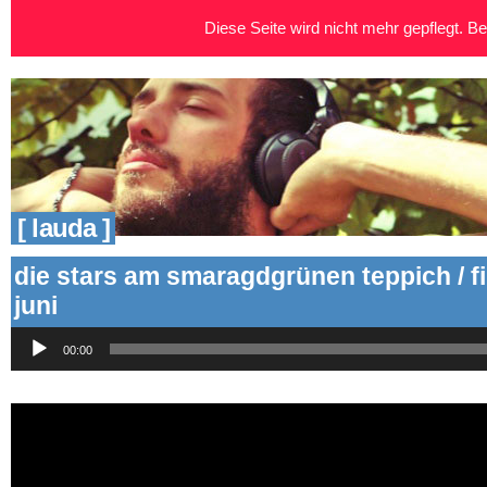
Diese Seite wird nicht mehr gepflegt. Bei
[ lauda ]
die stars am smaragdgrünen teppich / f
juni
Audio-
00:00
Player