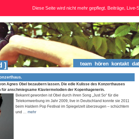
Diese Seite wird nicht mehr gepflegt. Beiträge, Live-St
 ]
team
hören
kontakt
da
onzerthaus.
von Agnes Obel bezaubern lassen. Die edle Kulisse des Konzerthauses
n für anschmiegsame Klaviermelodien der Kopenhagenerin.
Bekannt geworden ist Obel durch ihren Song „Just So“ für die
Telekomwerbung im Jahr 2009, live in Deutschland konnte sie 2011
beim Haldern Pop Festival im Spiegelzelt überzeugen – schüchtern
und …
mehr