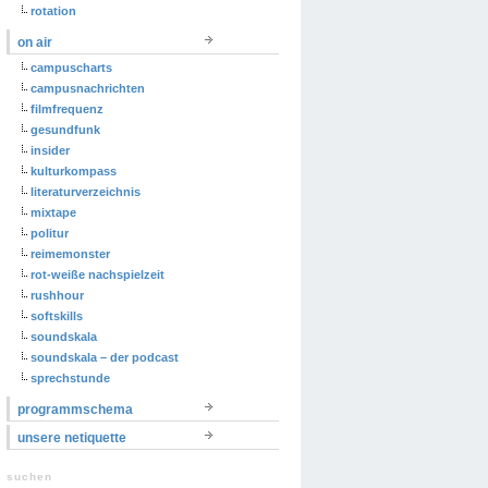
rotation
on air
campuscharts
campusnachrichten
filmfrequenz
gesundfunk
insider
kulturkompass
literaturverzeichnis
mixtape
politur
reimemonster
rot-weiße nachspielzeit
rushhour
softskills
soundskala
soundskala – der podcast
sprechstunde
programmschema
unsere netiquette
suchen