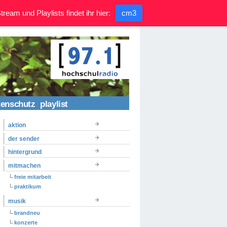
ream und Playlists findet ihr hier:
cm3
tenschutz
playlist
aktion
der sender
hintergrund
mitmachen
freie mitarbeit
praktikum
musik
brandneu
konzerte