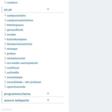
rotation
on air
campuscharts
campusnachrichten
filmfrequenz
gesundfunk
insider
kulturkompass
literaturverzeichnis
mixtape
politur
reimemonster
rot-weiße nachspielzeit
rushhour
softskills
soundskala
soundskala – der podcast
sprechstunde
programmschema
unsere netiquette
suchen