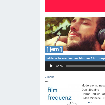
[ jem ]
beklaue besser keinen blinden / filmfre
Audio-
00:00
Player
» mehr
-->
Moderatorin: Ines 
Don’t Breathe
Horror, Thriller |
Dylan Minnette | K
…
mehr