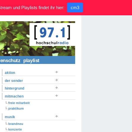
ream und Playlists findet ihr hier:
cm3
tenschutz
playlist
aktion
der sender
hintergrund
mitmachen
freie mitarbeit
praktikum
musik
brandneu
konzerte