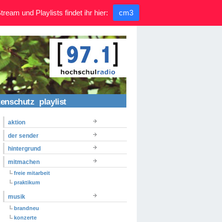
ream und Playlists findet ihr hier:
cm3
tenschutz
playlist
aktion
der sender
hintergrund
mitmachen
freie mitarbeit
praktikum
musik
brandneu
konzerte