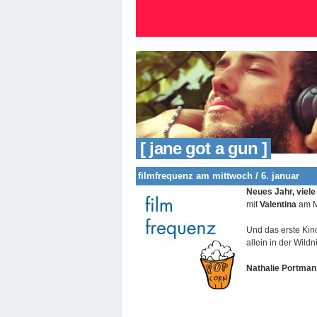
[ jane got a gun ]
filmfrequenz am mittwoch / 6. januar
Neues Jahr, viele
mit
Valentina
am M
Und das erste Kino
allein in der Wildn
Nathalie Portman