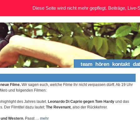
Diese Seite wird nicht mehr gepflegt. Beiträge, Live-St
team
hören
kontakt
da
 neue Filme.
Wir sagen euch, welche Filme ihr nicht verpassen dürft. Ab 19 Uhr
ikro und folgenden Filmen:
highlight des Jahres lautet.
Leonardo Di Caprio gegen Tom Hardy
und das
is. Der Filmtitel dazu lautet:
The Revenant
, also der Rückkehrer.
 und Western
. Passt …
mehr