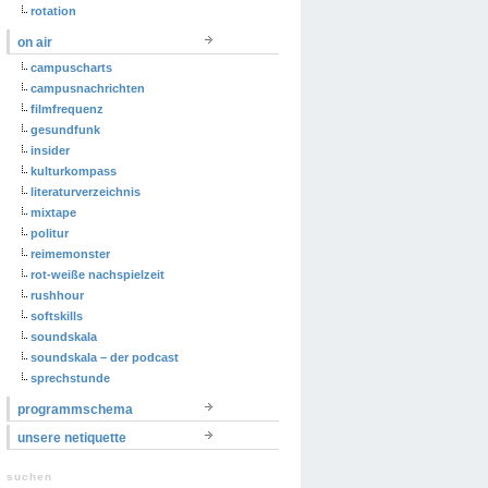
rotation
on air
campuscharts
campusnachrichten
filmfrequenz
gesundfunk
insider
kulturkompass
literaturverzeichnis
mixtape
politur
reimemonster
rot-weiße nachspielzeit
rushhour
softskills
soundskala
soundskala – der podcast
sprechstunde
programmschema
unsere netiquette
suchen