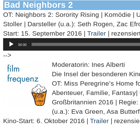
Bad Neighbors 2
OT: Neighbors 2: Sorority Rising | Komödie | 
Stoller | Darsteller (u.a.): Seth Rogen, Zac E
Start: 15. September 2016 |
Trailer
| rezensier
Audio-
00:00
Player
-->
Moderatorin: Ines Alberti
Die Insel der besonderen Kin
OT: Miss Peregrine’s Home for
Abenteuer, Familie, Fantasy|
Großbritannien 2016 | Regie: 
(u.a.): Eva Green, Asa Butter
Kino-Start: 6. Oktober 2016 |
Trailer
| rezensie