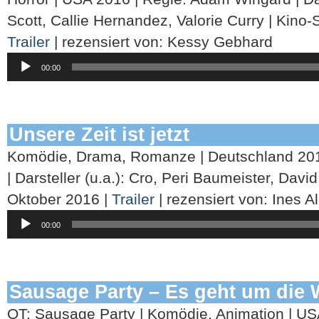
Scott, Callie Hernandez, Valorie Curry | Kino-S
Trailer
| rezensiert von: Kessy Gebhard
Audio-
00:00
Player
Unsere Zeit ist jetzt
Komödie, Drama, Romanze | Deutschland 2016
| Darsteller (u.a.): Cro, Peri Baumeister, David
Oktober 2016 |
Trailer
| rezensiert von: Ines Al
Audio-
00:00
Player
Sausage Party – Es geht um die 
OT: Sausage Party | Komödie, Animation | US