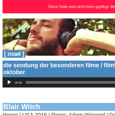
Diese Seite wird nicht mehr gepflegt. Bei
[ insel ]
die sendung der besonderen filme / fil
oktober
Audio-
00:00
Player
Blair Witch
Horror | USA 2016 | Regie: Adam Wingard | Dar