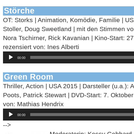
Störche
OT: Storks | Animation, Komödie, Familie | U
Stoller, Doug Sweetland | mit den Stimmen vo
Nora Tschirner, Rick Kavanian | Kino-Start: 2
rezensiert von: Ines Alberti
Audio-
00:00
Player
Green Room
Thriller, Action | USA 2015 | Darsteller (u.a.)
Poots, Patrick Stewart | DVD-Start: 7. Oktobe
von: Mathias Hendrix
Audio-
00:00
Player
-->
Moderatorin: Kessy Gebhard