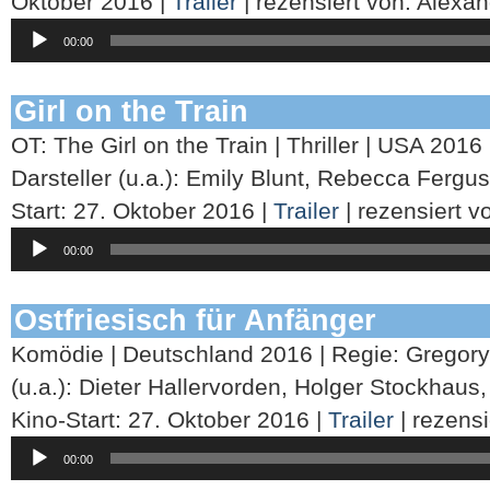
Oktober 2016 |
Trailer
| rezensiert von: Alexa
Audio-
00:00
Player
Girl on the Train
OT: The Girl on the Train | Thriller | USA 2016 
Darsteller (u.a.): Emily Blunt, Rebecca Fergus
Start: 27. Oktober 2016 |
Trailer
| rezensiert 
Audio-
00:00
Player
Ostfriesisch für Anfänger
Komödie | Deutschland 2016 | Regie: Gregory K
(u.a.): Dieter Hallervorden, Holger Stockhaus,
Kino-Start: 27. Oktober 2016 |
Trailer
| rezensi
Audio-
00:00
Player