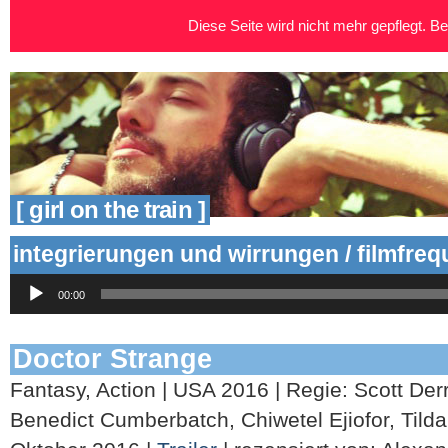
Diese Seite wird nicht mehr gepflegt. Bei
[ girl on the train ]
integrierungen und wirrungen / filmfre
Audio-
00:00
Player
Doctor Strange
Fantasy, Action | USA 2016 | Regie: Scott Derri
Benedict Cumberbatch, Chiwetel Ejiofor, Tilda 