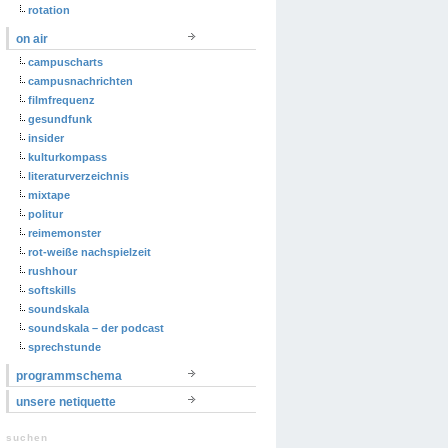
rotation
on air
campuscharts
campusnachrichten
filmfrequenz
gesundfunk
insider
kulturkompass
literaturverzeichnis
mixtape
politur
reimemonster
rot-weiße nachspielzeit
rushhour
softskills
soundskala
soundskala – der podcast
sprechstunde
programmschema
unsere netiquette
suchen