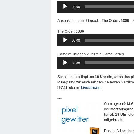
Audio-
00:00
Player
Ansonsten mit im Gepäck: „
The Order: 1886
„, „
The Order: 1886
Audio-
00:00
Player
Game of Thrones: A Telltale Game Series
Audio-
00:00
Player
Schaltet unbedingt um
18 Uhr
ein, wenn das
p
loslegt und wir euch mit dem neuesten Nerdkra
[97.1]
oder im
Livestream
!
-->
Gamingverrückte! 
der
Märzausgabe
hat
ab 18 Uhr
folg
mitgebracht:
Das heißdiskutiert