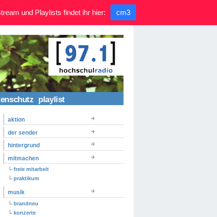
ream und Playlists findet ihr hier:
cm3
tenschutz
playlist
aktion
der sender
hintergrund
mitmachen
freie mitarbeit
praktikum
musik
brandneu
konzerte