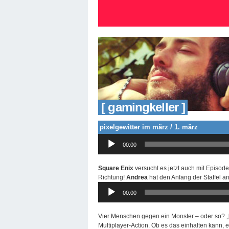
[ gamingkeller ]
pixelgewitter im märz / 1. märz
Audio-
00:00
Player
Square Enix
versucht es jetzt auch mit Episode
Richtung!
Andrea
hat den Anfang der Staffel ang
Audio-
00:00
Player
Vier Menschen gegen ein Monster – oder so? „
Multiplayer-Action. Ob es das einhalten kann, er