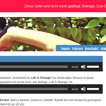
Diese Seite wird nicht mehr gepflegt. Beiträge, Live-St
team
hören
kontakt
da
Pfeiltasten
00:00
Hoch/Runter
benutzen,
um
nspielen: Zumindest ist „
Life is Strange
“ ein eindeutiger Versuch in diese
die
espielt und verrät euch, wie strange „Life is Strange“ ist.
Lautstärke
Pfeiltasten
00:00
zu
Hoch/Runter
regeln.
benutzen,
um
Evolve
“ lädt zu diesem „David vs. Goliath“-Kampf ein und verspricht gelungene
die
fahrt ihr ab 18 Uhr.