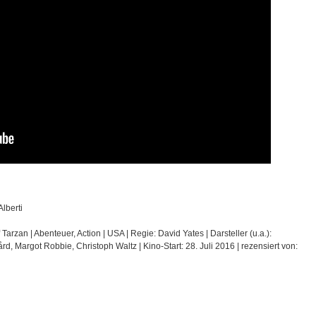
Alberti
Tarzan | Abenteuer, Action | USA | Regie: David Yates | Darsteller (u.a.):
d, Margot Robbie, Christoph Waltz | Kino-Start: 28. Juli 2016 | rezensiert von: