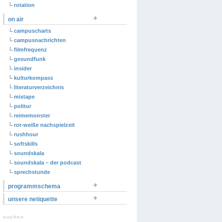
rotation
on air
campuscharts
campusnachrichten
filmfrequenz
gesundfunk
insider
kulturkompass
literaturverzeichnis
mixtape
politur
reimemonster
rot-weiße nachspielzeit
rushhour
softskills
soundskala
soundskala – der podcast
sprechstunde
programmschema
unsere netiquette
suchen