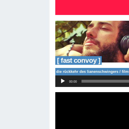
[ fast convoy ]
die rückkehr des lianenschwingers / film
Audio-
00:00
Player