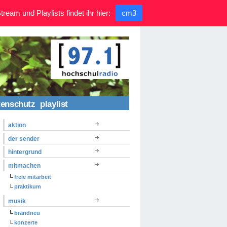
ream und Playlists findet ihr hier:
cm3
tenschutz
playlist
aktion
der sender
hintergrund
mitmachen
freie mitarbeit
praktikum
musik
brandneu
konzerte