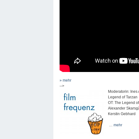
» mehr
-->
Moderatorin: Ines 
Legend of Tarzan
OT: The Legend of 
Alexander Skarsgår
Kerstin Gebhard
…
mehr