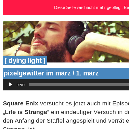
Diese Seite wird nicht mehr gepflegt. Bei
[ dying light ]
pixelgewitter im märz / 1. märz
Audio-
00:00
Player
Square Enix
versucht es jetzt auch mit Episo
„
Life is Strange
“ ein eindeutiger Versuch in 
den Anfang der Staffel angespielt und verrät e