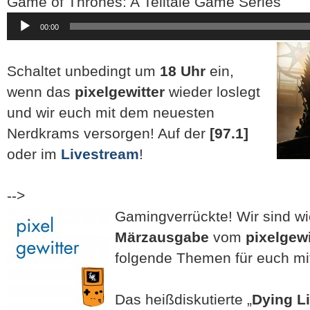
Game of Thrones: A Telltale Game Series
Audio-
00:00
Player
Schaltet unbedingt um
18 Uhr
ein,
wenn das
pixelgewitter
wieder loslegt
und wir euch mit dem neuesten
Nerdkrams versorgen! Auf der
[97.1]
oder im
Livestream
!
-->
Gamingverrückte! Wir sind wi
Märzausgabe
vom
pixelgewi
folgende Themen für euch mi
Das heißdiskutierte „
Dying L