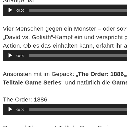
Strange“ ist.
Audio-
00:00
Player
Vier Menschen gegen ein Monster – oder so?
„David vs. Goliath“-Kampf ein und verspricht 
Action. Ob es das einhalten kann, erfahrt ihr 
Audio-
00:00
Player
Ansonsten mit im Gepäck: „
The Order: 1886
„
Telltale Game Series
“ und natürlich die
Gam
The Order: 1886
Audio-
00:00
Player