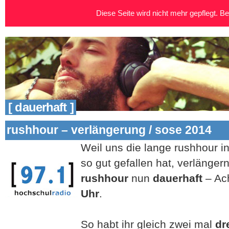
Diese Seite wird nicht mehr gepflegt. Bei
[ dauerhaft ]
rushhour – verlängerung / sose 2014
Weil uns die lange rushhour in
so gut gefallen hat, verlänge
rushhour
nun
dauerhaft
– Ac
Uhr
.
So habt ihr gleich zwei mal
dr