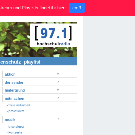
ream und Playlists findet ihr hier:
cm3
tenschutz
playlist
aktion
der sender
hintergrund
mitmachen
freie mitarbeit
praktikum
musik
brandneu
konzerte