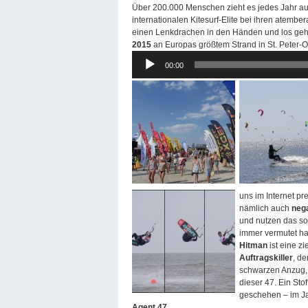
Über 200.000 Menschen zieht es jedes Jahr a
internationalen Kitesurf-Elite bei ihren atem
einen Lenkdrachen in den Händen und los geht
2015
an Europas größtem Strand in St. Peter-Or
Audio-
00:00
Player
uns im Internet pr
nämlich auch
neg
und nutzen das so
immer vermutet ha
Hitman
ist eine z
Auftragskiller
, d
schwarzen Anzug, 
dieser 47. Ein Stof
geschehen – im Ja
Agent 47
.