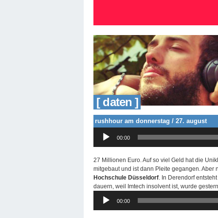
[ daten ]
rushhour am donnerstag / 27. august
Audio-
00:00
Player
27 Millionen Euro. Auf so viel Geld hat die Unik
mitgebaut und ist dann Pleite gegangen. Aber 
Hochschule Düsseldorf
. In Derendorf entsteh
dauern, weil Imtech insolvent ist, wurde gester
Audio-
00:00
Player