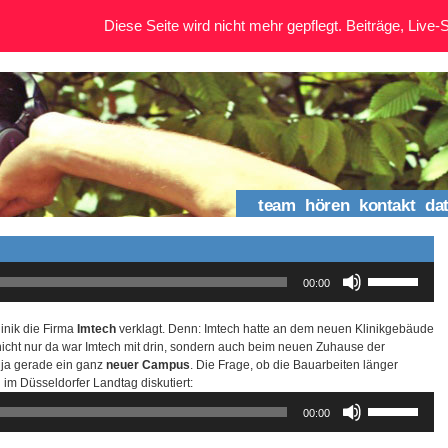
Diese Seite wird nicht mehr gepflegt. Beiträge, Live-St
team
hören
kontakt
da
Pfeiltasten
00:00
Hoch/Runter
benutzen,
um
linik die Firma
Imtech
verklagt. Denn: Imtech hatte an dem neuen Klinikgebäude
die
nicht nur da war Imtech mit drin, sondern auch beim neuen Zuhause der
Lautstärke
t ja gerade ein ganz
neuer Campus
. Die Frage, ob die Bauarbeiten länger
zu
n im Düsseldorfer Landtag diskutiert:
regeln.
Pfeiltasten
00:00
Hoch/Runter
benutzen,