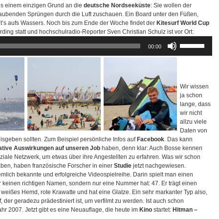
um
us einem einzigen Grund an die
deutsche Nordseeküste
: Sie wollen der
die
beraubenden Sprüngen durch die Luft zuschauen. Ein Board unter den Füßen,
Lautstärke
’s aufs Wassers. Noch bis zum Ende der Woche findet der
Kitesurf World Cup
zu
ding statt und hochschulradio-Reporter Sven Christian Schulz ist vor Ort:
regeln.
Pfeiltasten
00:00
Hoch/Runter
benutzen,
um
die
Lautstärke
Wir wissen
zu
ja schon
regeln.
lange, dass
wir nicht
allzu viele
Daten von
eisgeben sollten. Zum Beispiel persönliche Infos auf
Facebook
. Das kann
ative Auswirkungen auf unseren Job
haben, denn klar: Auch Bosse kennen
ziale Netzwerk, um etwas über ihre Angestellten zu erfahren. Was wir schon
ben, haben französische Forscher in einer
Studie
jetzt nachgewiesen.
iemlich bekannte und erfolgreiche Videospielreihe. Darin spielt man einen
er keinen richtigen Namen, sondern nur eine Nummer hat: 47. Er trägt einen
weißes Hemd, rote Krawatte und hat eine Glatze. Ein sehr markanter Typ also,
f, der geradezu prädestiniert ist, um verfilmt zu werden. Ist auch schon
hr 2007. Jetzt gibt es eine Neuauflage, die heute im
Kino
startet:
Hitman –