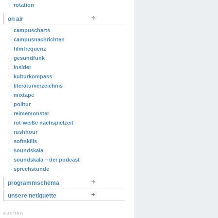
rotation
on air
campuscharts
campusnachrichten
filmfrequenz
gesundfunk
insider
kulturkompass
literaturverzeichnis
mixtape
politur
reimemonster
rot-weiße nachspielzeit
rushhour
softskills
soundskala
soundskala – der podcast
sprechstunde
programmschema
unsere netiquette
suchen