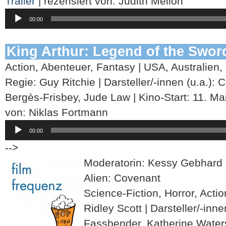
Trailer
| rezensiert von: Judith Mellon
Audio-
00:00
Player
King Arthur: Legend of the Swor
Action, Abenteuer, Fantasy | USA, Australien,
Regie: Guy Ritchie | Darsteller/-innen (u.a.): 
Bergès-Frisbey, Jude Law | Kino-Start: 11. Ma
von: Niklas Fortmann
Audio-
00:00
Player
-->
Moderatorin: Kessy Gebhard
Alien: Covenant
Science-Fiction, Horror, Acti
Ridley Scott | Darsteller/-inne
Fassbender, Katherine Waterst