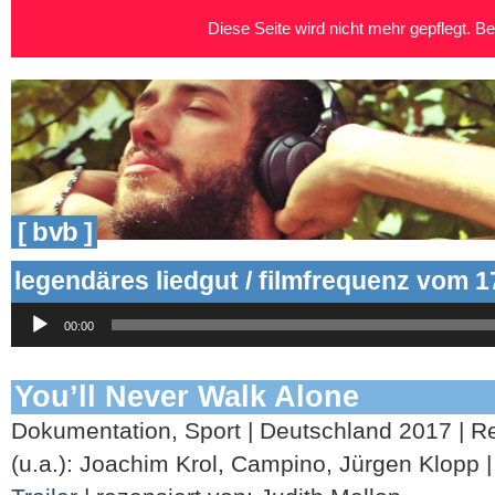
Diese Seite wird nicht mehr gepflegt. Bei
[ bvb ]
legendäres liedgut / filmfrequenz vom 1
Audio-
00:00
Player
You’ll Never Walk Alone
Dokumentation, Sport | Deutschland 2017 | Re
(u.a.): Joachim Krol, Campino, Jürgen Klopp | 