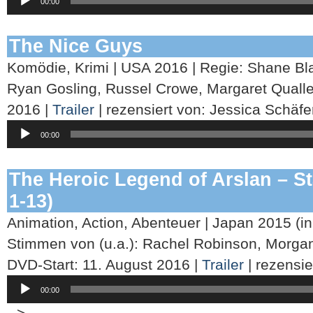
00:00
Player
The Nice Guys
Komödie, Krimi | USA 2016 | Regie: Shane Black
Ryan Gosling, Russel Crowe, Margaret Qualle
2016 |
Trailer
| rezensiert von: Jessica Schäfe
Audio-
00:00
Player
The Heroic Legend of Arslan – Staf
1-13)
Animation, Action, Abenteuer | Japan 2015 (in
Stimmen von (u.a.): Rachel Robinson, Morgan
DVD-Start: 11. August 2016 |
Trailer
| rezensie
Audio-
00:00
Player