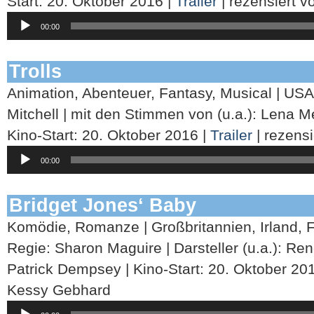
Start: 20. Oktober 2016 |
Trailer
| rezensiert 
Audio-
00:00
Player
Trolls
Animation, Abenteuer, Fantasy, Musical | USA
Mitchell | mit den Stimmen von (u.a.): Lena M
Kino-Start: 20. Oktober 2016 |
Trailer
| rezens
Audio-
00:00
Player
Bridget Jones‘ Baby
Komödie, Romanze | Großbritannien, Irland, 
Regie: Sharon Maguire | Darsteller (u.a.): Ren
Patrick Dempsey | Kino-Start: 20. Oktober 20
Kessy Gebhard
Audio-