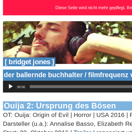
Diese Seite wird nicht mehr gepflegt. Bei
[ bridget jones ]
der ballernde buchhalter / filmfrequenz
Audio-
00:00
Player
Ouija 2: Ursprung des Bösen
OT: Ouija: Origin of Evil | Horror | USA 2016 |
Darsteller (u.a.): Annalise Basso, Elizabeth R