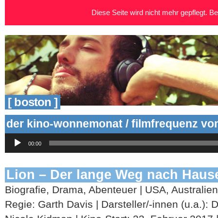
Diese Seite wird nicht mehr gepflegt. Bei
[ boston ]
der kino-wonnemonat / filmfrequenz vom
Audio-
00:00
Player
Lion – Der lange Weg nach Haus
Biografie, Drama, Abenteuer | USA, Australien
Regie: Garth Davis | Darsteller/-innen (u.a.):