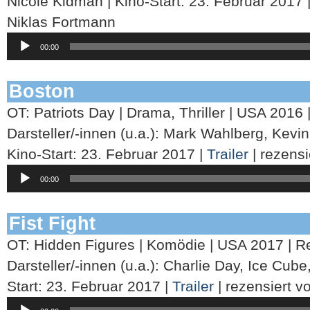
Nicole Kidman | Kino-Start: 23. Februar 2017 
Niklas Fortmann
Audio-
00:00
Player
Boston
OT: Patriots Day | Drama, Thriller | USA 2016 
Darsteller/-innen (u.a.): Mark Wahlberg, Kev
Kino-Start: 23. Februar 2017 |
Trailer
| rezens
Audio-
00:00
Player
Fist Fight
OT: Hidden Figures | Komödie | USA 2017 | Re
Darsteller/-innen (u.a.): Charlie Day, Ice Cub
Start: 23. Februar 2017 |
Trailer
| rezensiert v
Audio-