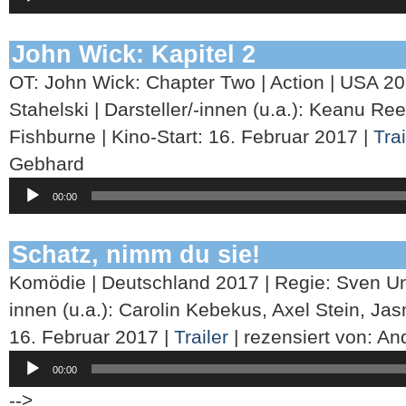
Player
John Wick: Kapitel 2
OT: John Wick: Chapter Two | Action | USA 20
Stahelski | Darsteller/-innen (u.a.): Keanu 
Fishburne | Kino-Start: 16. Februar 2017 |
Trai
Gebhard
Audio-
00:00
Player
Schatz, nimm du sie!
Komödie | Deutschland 2017 | Regie: Sven Unte
innen (u.a.): Carolin Kebekus, Axel Stein, Jas
16. Februar 2017 |
Trailer
| rezensiert von: A
Audio-
00:00
Player
-->