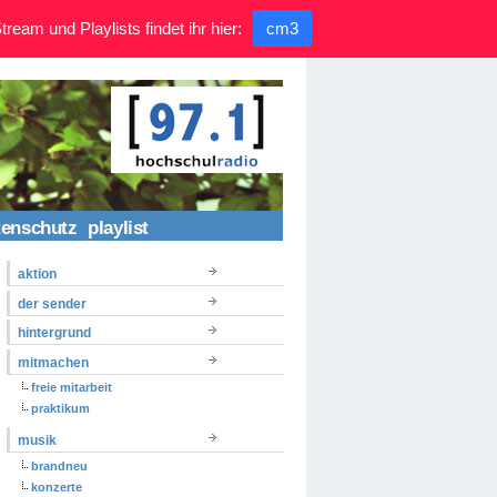
ream und Playlists findet ihr hier:
cm3
tenschutz
playlist
aktion
der sender
hintergrund
mitmachen
freie mitarbeit
praktikum
musik
brandneu
konzerte