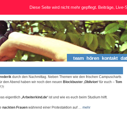
Diese Seite wird nicht mehr gepflegt. Beiträge, Live-St
team
hören
kontakt
da
rederik
durch den Nachmittag. Neben Themen wie den frischen Campuscharts
ür den Abend haben wir noch den neuen
Blockbuster ‚Oblivion‘
für euch –
Tom
77!
was eigentlich
‚Arbeiterkind.de‘
ist und wie es euch beim Studium hilft.
ie
nackten Frauen
während einer Protestaktion auf …
mehr