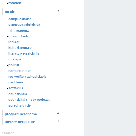
rotation
on air
campuscharts
campusnachrichten
filmfrequenz
gesundfunk
insider
kulturkompass
literaturverzeichnis
mixtape
politur
reimemonster
rot-weiße nachspielzeit
rushhour
softskills
soundskala
soundskala – der podcast
sprechstunde
programmschema
unsere netiquette
suchen