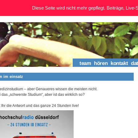
Diese Seite wird nicht mehr gepflegt. Beiträge, Live-St
team
hören
kontakt
da
n im einsatz
edizinstudium – aber Genaueres wissen die meisten nicht.
ei das „schwerste Studium“, aber ist das wirklich so?
t Ihr die Antwort und das ganze 24 Stunden live!