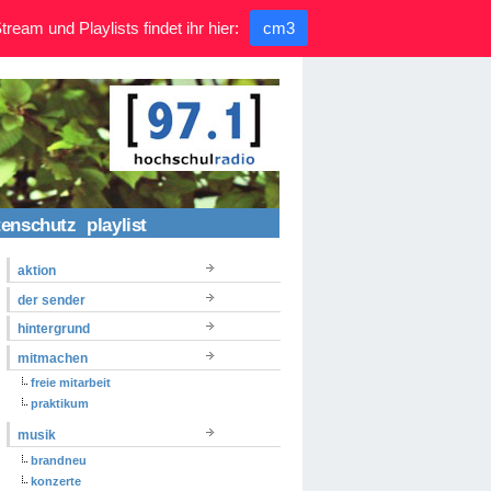
ream und Playlists findet ihr hier:
cm3
tenschutz
playlist
aktion
der sender
hintergrund
mitmachen
freie mitarbeit
praktikum
musik
brandneu
konzerte