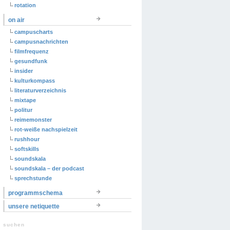
rotation
on air
campuscharts
campusnachrichten
filmfrequenz
gesundfunk
insider
kulturkompass
literaturverzeichnis
mixtape
politur
reimemonster
rot-weiße nachspielzeit
rushhour
softskills
soundskala
soundskala – der podcast
sprechstunde
programmschema
unsere netiquette
suchen