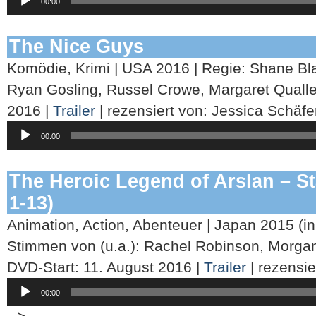
00:00
Player
The Nice Guys
Komödie, Krimi | USA 2016 | Regie: Shane Black
Ryan Gosling, Russel Crowe, Margaret Qualle
2016 |
Trailer
| rezensiert von: Jessica Schäfe
Audio-
00:00
Player
The Heroic Legend of Arslan – Staf
1-13)
Animation, Action, Abenteuer | Japan 2015 (in
Stimmen von (u.a.): Rachel Robinson, Morgan
DVD-Start: 11. August 2016 |
Trailer
| rezensie
Audio-
00:00
Player