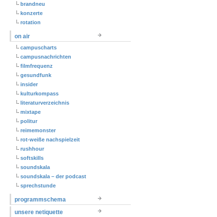
brandneu
konzerte
rotation
on air
campuscharts
campusnachrichten
filmfrequenz
gesundfunk
insider
kulturkompass
literaturverzeichnis
mixtape
politur
reimemonster
rot-weiße nachspielzeit
rushhour
softskills
soundskala
soundskala – der podcast
sprechstunde
programmschema
unsere netiquette