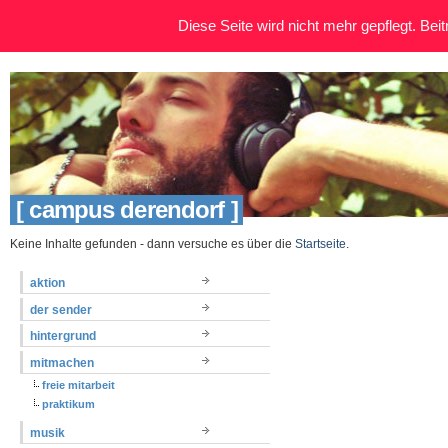
Diese Seite wird nicht mehr gepflegt. Beitr
[ campus derendorf ]
Keine Inhalte gefunden - dann versuche es über die
Startseite
.
aktion
der sender
hintergrund
mitmachen
freie mitarbeit
praktikum
musik