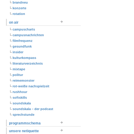
brandneu
konzerte
rotation
on air
campuscharts
campusnachrichten
filmfrequenz
gesundfunk
insider
kulturkompass
literaturverzeichnis
mixtape
politur
reimemonster
rot-weiße nachspielzeit
rushhour
softskills
soundskala
soundskala – der podcast
sprechstunde
programmschema
unsere netiquette