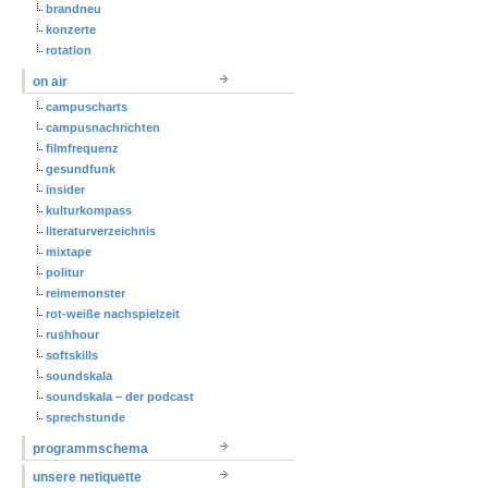
brandneu
konzerte
rotation
on air
campuscharts
campusnachrichten
filmfrequenz
gesundfunk
insider
kulturkompass
literaturverzeichnis
mixtape
politur
reimemonster
rot-weiße nachspielzeit
rushhour
softskills
soundskala
soundskala – der podcast
sprechstunde
programmschema
unsere netiquette