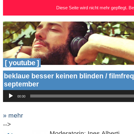
Diese Seite wird nicht mehr gepflegt. Bei
[ youtube ]
beklaue besser keinen blinden / filmfre
september
Audio-
00:00
Player
» mehr
-->
Moderatorin: Ines Alberti