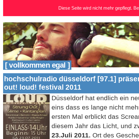
Diese Seite wird nicht mehr gepflegt. Bei
[ vollkommen egal ]
hochschulradio düsseldorf [97.1] präsen
out! loud! festival 2011
Düsseldorf hat endlich ein n
eins dass es lange nicht mehr
ersten Mal erblickt das Scream
diesem Jahr das Licht, und 
23.Juli 2011.
Ort des Gescheh