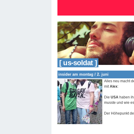
[ us-soldat ]
insider am montag / 2. juni
Alles neu macht d
mit
Alex
:
Die
USA
haben i
musste und wie es 
Der Höhepunkt d