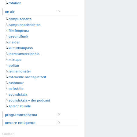
rotation
on air
campuscharts
campusnachrichten
filmfrequenz
gesundfunk
insider
kulturkompass
literaturverzeichnis
mixtape
politur
reimemonster
rot-weiße nachspielzeit
rushhour
softskills
soundskala
soundskala – der podcast
sprechstunde
programmschema
unsere netiquette
suchen