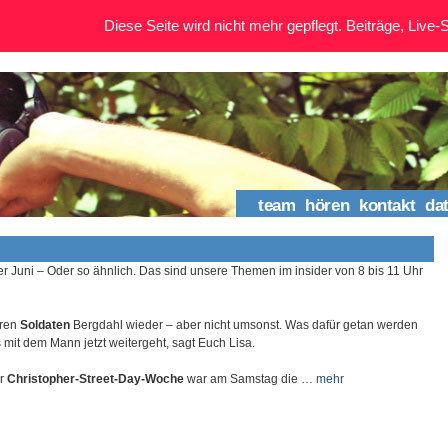
Diese Seite wird nicht mehr gepflegt. Beiträge, Live-St
team
hören
kontakt
da
er Juni – Oder so ähnlich. Das sind unsere Themen im insider von 8 bis 11 Uhr
hren
Soldaten
Bergdahl wieder – aber nicht umsonst. Was dafür getan werden
mit dem Mann jetzt weitergeht, sagt Euch Lisa.
er
Christopher-Street-Day-Woche
war am Samstag die …
mehr