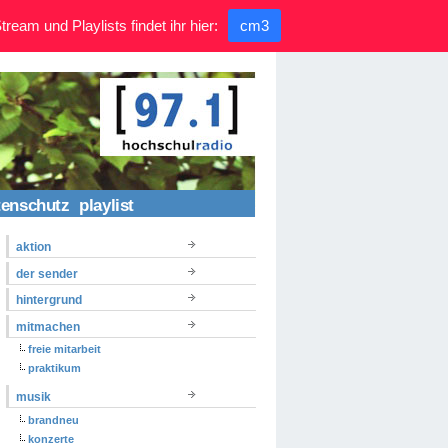
ream und Playlists findet ihr hier:
cm3
tenschutz
playlist
aktion
der sender
hintergrund
mitmachen
freie mitarbeit
praktikum
musik
brandneu
konzerte