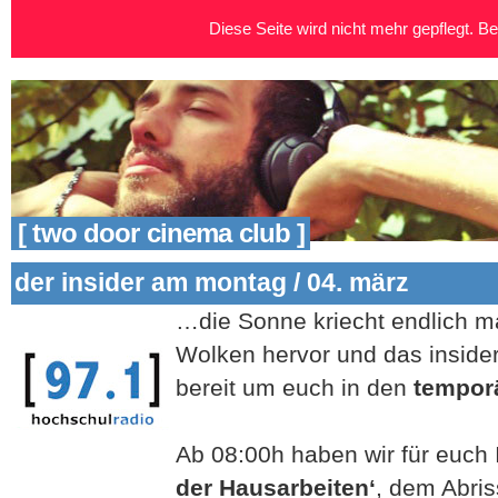
Diese Seite wird nicht mehr gepflegt. Bei
[ two door cinema club ]
der insider am montag / 04. märz
…die Sonne kriecht endlich ma
Wolken hervor und das inside
bereit um euch in den
tempor
Ab 08:00h haben wir für euch 
der Hausarbeiten‘
, dem Abri