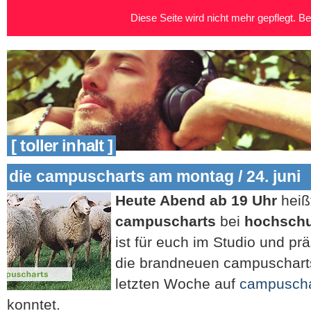
Diese Seite wird nicht mehr gepflegt. Bei
[ toller inhalt ]
die campuscharts am montag / 24. juni
Heute Abend ab 19 Uhr
heiß
campuscharts
bei
hochschu
ist für euch im Studio und pr
die brandneuen campuscharts,
letzten Woche auf
campuscha
konntet.