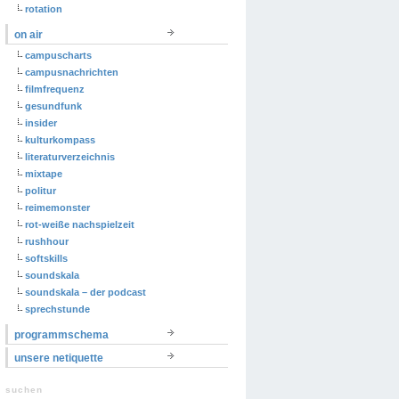
rotation
on air
campuscharts
campusnachrichten
filmfrequenz
gesundfunk
insider
kulturkompass
literaturverzeichnis
mixtape
politur
reimemonster
rot-weiße nachspielzeit
rushhour
softskills
soundskala
soundskala – der podcast
sprechstunde
programmschema
unsere netiquette
suchen