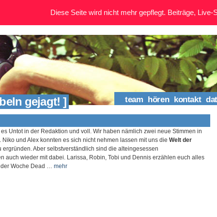
Diese Seite wird nicht mehr gepflegt. Beiträge, Live-St
beln gejagt! ]
team
hören
kontakt
da
es Untot in der Redaktion und voll. Wir haben nämlich zwei neue Stimmen in
. Niko und Alex konnten es sich nicht nehmen lassen mit uns die
Welt der
u ergründen. Aber selbstverständlich sind die alteingesessen
n auch wieder mit dabei. Larissa, Robin, Tobi und Dennis erzählen euch alles
e der Woche Dead …
mehr