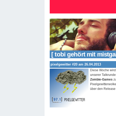
[ tobi gehört mit mistga
pixelgewitter #20 am 26.04.2013
Diese Woche wird 
unserer Talkrunde
Zombie-Games
z
Pixelgewitterwolke
über den Releas