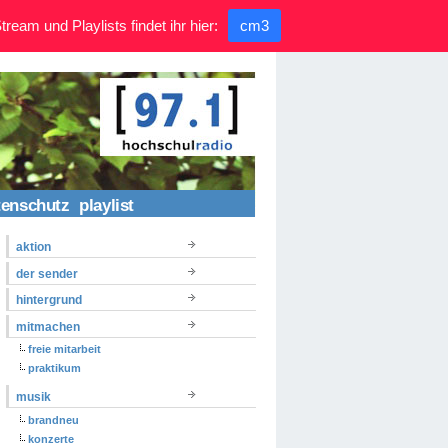
ream und Playlists findet ihr hier:
cm3
tenschutz
playlist
aktion
der sender
hintergrund
mitmachen
freie mitarbeit
praktikum
musik
brandneu
konzerte