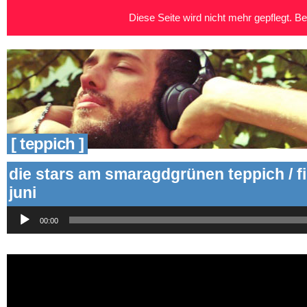
Diese Seite wird nicht mehr gepflegt. Bei
[ teppich ]
die stars am smaragdgrünen teppich / f
juni
Audio-
00:00
Player