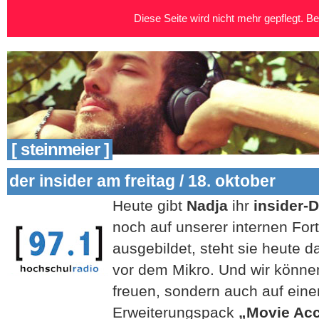
Diese Seite wird nicht mehr gepflegt. Bei
[ steinmeier ]
der insider am freitag / 18. oktober
Heute gibt
Nadja
ihr
insider-
noch auf unserer internen For
ausgebildet, steht sie heute d
vor dem Mikro. Und wir können
freuen, sondern auch auf eine
Erweiterungspack
„Movie Acc