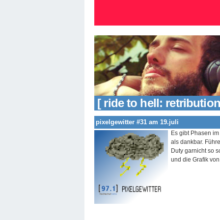
[ ride to hell: retribution
pixelgewitter #31 am 19.juli
Es gibt Phasen im
als dankbar. Führe
Duty garnicht so s
und die Grafik v