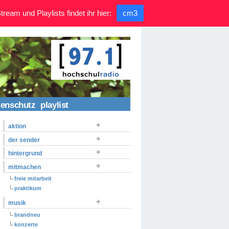
ream und Playlists findet ihr hier:
cm3
tenschutz
playlist
aktion
der sender
hintergrund
mitmachen
freie mitarbeit
praktikum
musik
brandneu
konzerte