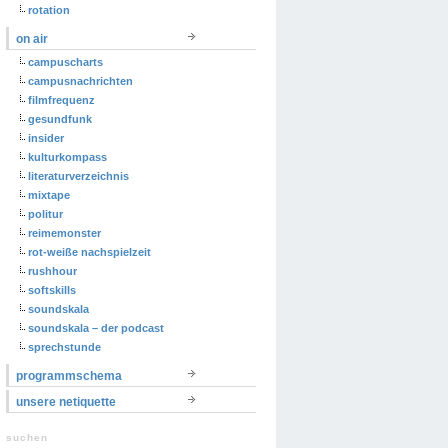
rotation
on air
campuscharts
campusnachrichten
filmfrequenz
gesundfunk
insider
kulturkompass
literaturverzeichnis
mixtape
politur
reimemonster
rot-weiße nachspielzeit
rushhour
softskills
soundskala
soundskala – der podcast
sprechstunde
programmschema
unsere netiquette
suchen