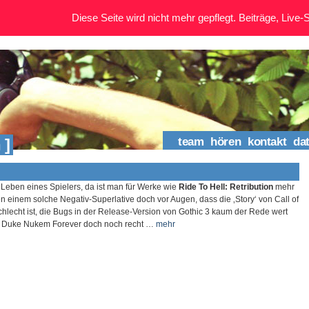
Diese Seite wird nicht mehr gepflegt. Beiträge, Live-St
 ]
team
hören
kontakt
da
 Leben eines Spielers, da ist man für Werke wie
Ride To Hell: Retribution
mehr
n einem solche Negativ-Superlative doch vor Augen, dass die ‚Story‘ von Call of
chlecht ist, die Bugs in der Release-Version von Gothic 3 kaum der Rede wert
on Duke Nukem Forever doch noch recht …
mehr