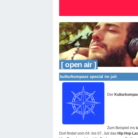
[ open air ]
kulturkompass spezial im juli
Der
Kulturkompas
Zum Beispiel ins
t
Dort findet vom 04. bis 07. Juli das
Hip Hop La