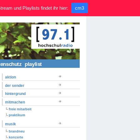
ream und Playlists findet ihr hier:
cm3
tenschutz
playlist
aktion
der sender
hintergrund
mitmachen
freie mitarbeit
praktikum
musik
brandneu
konzerte