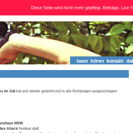
Diese Seite wird nicht mehr gepflegt. Beiträge, Live-St
team
hören
kontakt
da
s im Juli
hat sich wieder gedreht und in alle Richtungen ausgeschlagen.
anzhaus NRW
.
dies Attack
Festival statt.