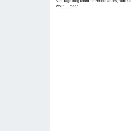
Vier Tage lang könnt ihr Performances, Battl
wollt, …
mehr