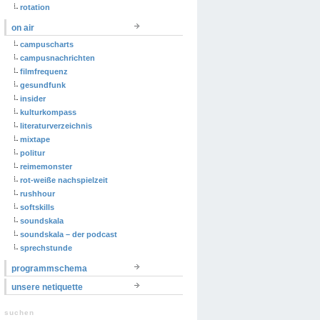
rotation
on air
campuscharts
campusnachrichten
filmfrequenz
gesundfunk
insider
kulturkompass
literaturverzeichnis
mixtape
politur
reimemonster
rot-weiße nachspielzeit
rushhour
softskills
soundskala
soundskala – der podcast
sprechstunde
programmschema
unsere netiquette
suchen