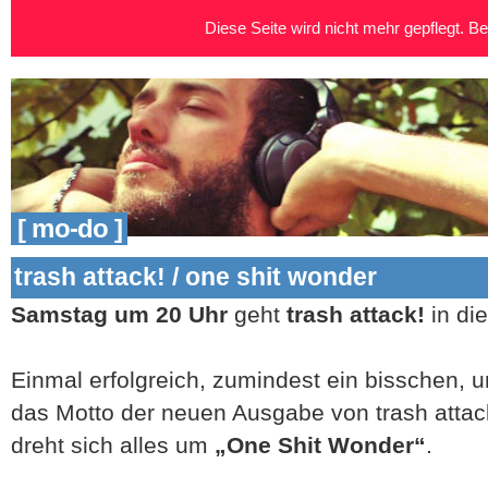
Diese Seite wird nicht mehr gepflegt. Bei
[ mo-do ]
trash attack! / one shit wonder
Samstag um 20 Uhr
geht
trash attack!
in di
Einmal erfolgreich, zumindest ein bisschen, u
das Motto der neuen Ausgabe von trash atta
dreht sich alles um
„One Shit Wonder“
.