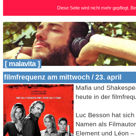
Diese Seite wird nicht mehr gepflegt. Bei
[ malavita ]
filmfrequenz am mittwoch / 23. april
Mafia und Shakespea
heute in der filmfre
Luc Besson hat sich
Namen als Filmautor
Element und Léon – 