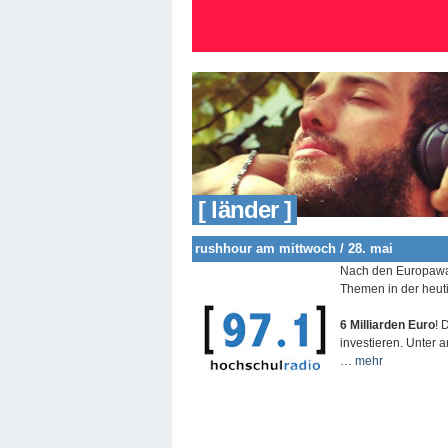
[ länder ]
rushhour am mittwoch / 28. mai
Nach den Europawahl
Themen in der heut
6 Milliarden Euro
! 
investieren. Unter
…
mehr