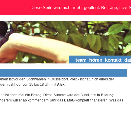
Diese Seite wird nicht mehr gepflegt. Beiträge, Live-St
team
hören
kontakt
da
en ist vor den Stichwahlen in Düsseldorf. Politik ist natürlich eines der
igen rushhour von 15 bis 18 Uhr mit
Alex
.
Das ist doch mal ein Betrag! Diese Summe wird der Bund jetzt in
Bildung
 anderem will er ab kommendem Jahr das
BaföG
komplett finanzieren. Was das