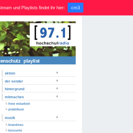
ream und Playlists findet ihr hier:
cm3
tenschutz
playlist
aktion
der sender
hintergrund
mitmachen
freie mitarbeit
praktikum
musik
brandneu
konzerte