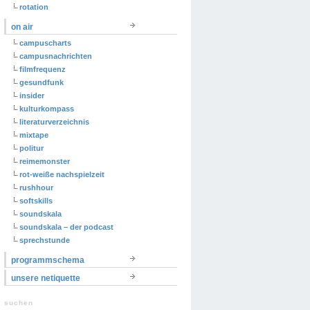
rotation
on air
campuscharts
campusnachrichten
filmfrequenz
gesundfunk
insider
kulturkompass
literaturverzeichnis
mixtape
politur
reimemonster
rot-weiße nachspielzeit
rushhour
softskills
soundskala
soundskala – der podcast
sprechstunde
programmschema
unsere netiquette
suchen