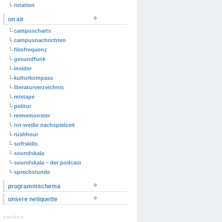
rotation
on air
campuscharts
campusnachrichten
filmfrequenz
gesundfunk
insider
kulturkompass
literaturverzeichnis
mixtape
politur
reimemonster
rot-weiße nachspielzeit
rushhour
softskills
soundskala
soundskala – der podcast
sprechstunde
programmschema
unsere netiquette
suchen