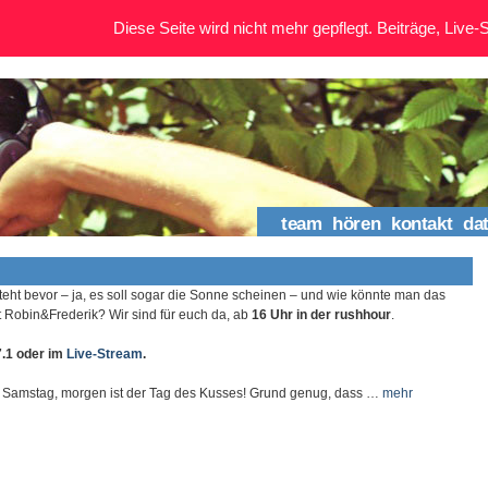
Diese Seite wird nicht mehr gepflegt. Beiträge, Live-St
team
hören
kontakt
da
ht bevor – ja, es soll sogar die Sonne scheinen – und wie könnte man das
it Robin&Frederik? Wir sind für euch da, ab
16 Uhr in der rushhour
.
7.1 oder im
Live-Stream
.
ur Samstag, morgen ist der Tag des Kusses! Grund genug, dass …
mehr