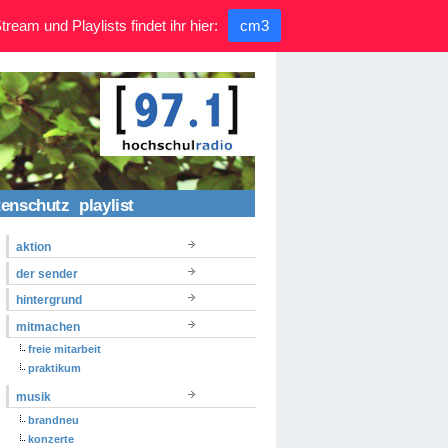
ream und Playlists findet ihr hier:
cm3
tenschutz
playlist
aktion
der sender
hintergrund
mitmachen
freie mitarbeit
praktikum
musik
brandneu
konzerte