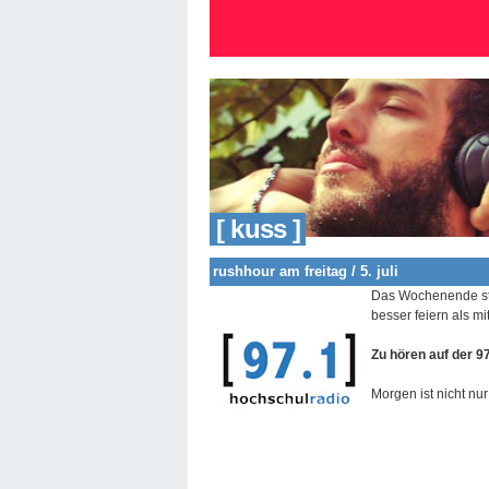
[ kuss ]
rushhour am freitag / 5. juli
Das Wochenende ste
besser feiern als m
Zu hören auf der 9
Morgen ist nicht n