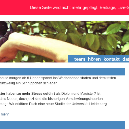
Diese Seite wird nicht mehr gepflegt. Beiträge, Live-St
team
hören
kontakt
da
 heute morgen ab 8 Uhr entspannt ins Wochenende starten und dem tristen
kurzweilig ein Schnippchen schlagen.
ter haben zu mehr Stress geführt
als Diplom und Magister? Ist
chts Neues, doch jetzt sind die bisherigen Verschwörungstheorien
elegt! Wir erklären Euch eine neue Studie der Universität Heidelberg.
…
mehr