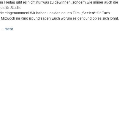
 am Freitag gibt es nicht nur was zu gewinnen, sondern wie immer auch die
ps für Studis!
Erde eingenommen! Wir haben uns den neuen Film
„Seelen“
für Euch
 Mittwoch im Kino ist und sagen Euch worum es geht und ob es sich lohnt.
h …
mehr