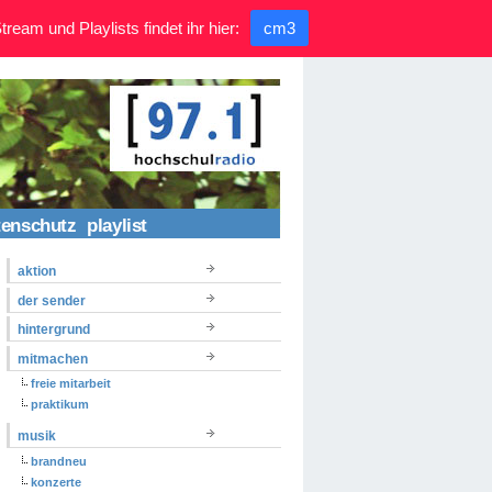
ream und Playlists findet ihr hier:
cm3
tenschutz
playlist
aktion
der sender
hintergrund
mitmachen
freie mitarbeit
praktikum
musik
brandneu
konzerte