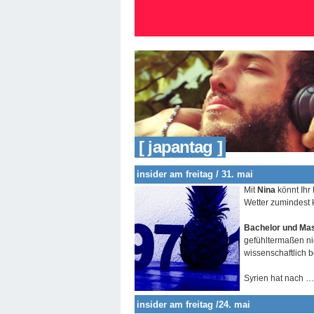
[ japantag ]
insider am freitag / 31. mai
Mit
Nina
könnt Ihr
Wetter zumindest 
Bachelor und Mas
gefühltermaßen ni
wissenschaftlich b
Syrien hat nach 
insider am freitag /24. mai