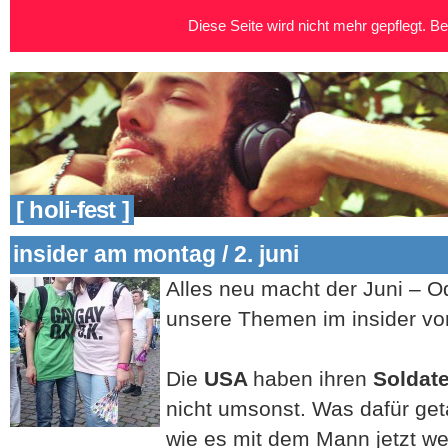
Diese Seite wird nicht mehr gepflegt. Bei
[ holi-fest ]
insider am montag / 2. juni
Alles neu macht der Juni – O
unsere Themen im insider von
Die
USA
haben ihren
Soldat
nicht umsonst. Was dafür ge
wie es mit dem Mann jetzt wei