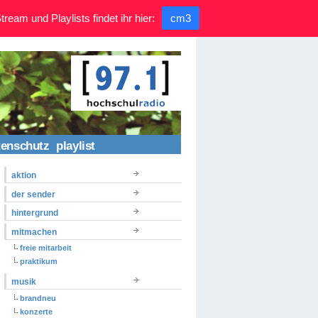
ream und Playlists findet ihr hier:
cm3
tenschutz
playlist
aktion
der sender
hintergrund
mitmachen
freie mitarbeit
praktikum
musik
brandneu
konzerte