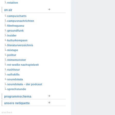
rotation
on air
campuscharts
campusnachrichten
filmfrequenz
gesundfunk
insider
kulturkompass
literaturverzeichnis
mixtape
politur
reimemonster
rot-weiße nachspielzeit
rushhour
softskills
soundskala
soundskala – der podcast
sprechstunde
programmschema
unsere netiquette
suchen