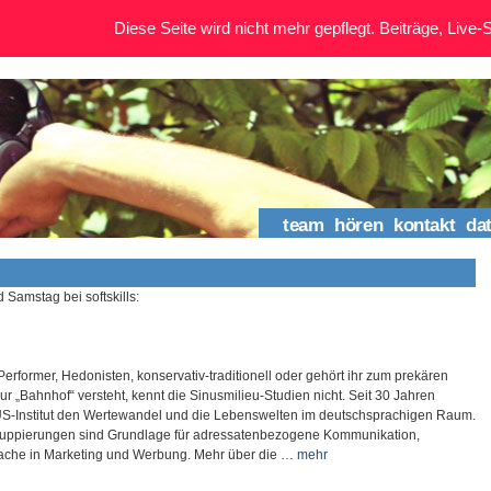
Diese Seite wird nicht mehr gepflegt. Beiträge, Live-St
team
hören
kontakt
da
 Samstag bei softskills:
erformer, Hedonisten, konservativ-traditionell oder gehört ihr zum prekären
nur „Bahnhof“ versteht, kennt die Sinusmilieu-Studien nicht. Seit 30 Jahren
US-Institut den Wertewandel und die Lebenswelten im deutschsprachigen Raum.
Gruppierungen sind Grundlage für adressatenbezogene Kommunikation,
ache in Marketing und Werbung. Mehr über die …
mehr