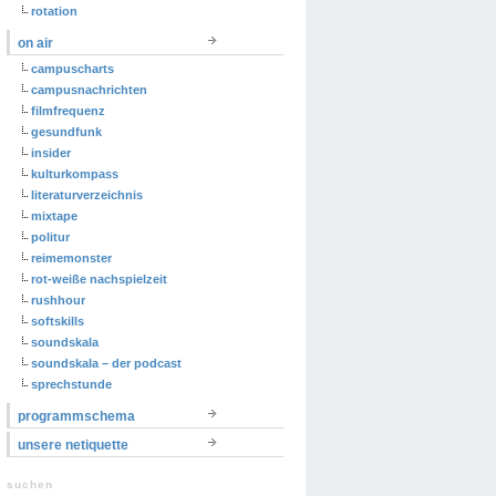
rotation
on air
campuscharts
campusnachrichten
filmfrequenz
gesundfunk
insider
kulturkompass
literaturverzeichnis
mixtape
politur
reimemonster
rot-weiße nachspielzeit
rushhour
softskills
soundskala
soundskala – der podcast
sprechstunde
programmschema
unsere netiquette
suchen