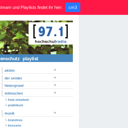
ream und Playlists findet ihr hier:
cm3
tenschutz
playlist
aktion
der sender
hintergrund
mitmachen
freie mitarbeit
praktikum
musik
brandneu
konzerte