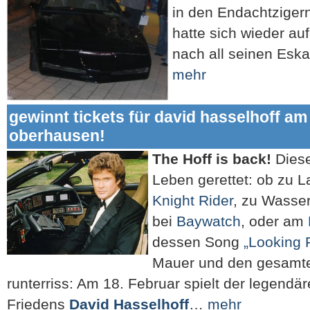
in den Endachtzige
hatte sich wieder au
nach all seinen Esk
mehr
gewinnt tickets für david hasselhoff am 
oberhausen!
The Hoff is back!
Diese
Leben gerettet: ob zu L
Knight Rider
, zu Wasser
bei
Baywatch
, oder am
dessen Song
„Looking 
Mauer und den gesam
runterriss: Am 18. Februar spielt der legendä
Friedens
David Hasselhoff
…
mehr