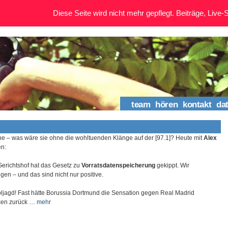
Diese Seite wird nicht mehr gepflegt. Beiträge, Live-St
team
hören
kontakt
da
he – was wäre sie ohne die wohltuenden Klänge auf der [97.1]? Heute mit
Alex
n:
erichtshof hat das Gesetz zu
Vorratsdatenspeicherung
gekippt. Wir
gen – und das sind nicht nur positive.
oljagd! Fast hätte Borussia Dortmund die Sensation gegen Real Madrid
cken zurück …
mehr