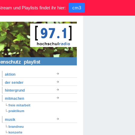
ream und Playlists findet ihr hier:
cm3
tenschutz
playlist
aktion
der sender
hintergrund
mitmachen
freie mitarbeit
praktikum
musik
brandneu
konzerte