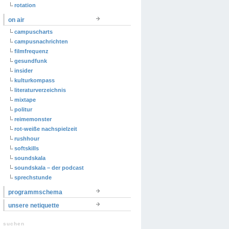
rotation
on air
campuscharts
campusnachrichten
filmfrequenz
gesundfunk
insider
kulturkompass
literaturverzeichnis
mixtape
politur
reimemonster
rot-weiße nachspielzeit
rushhour
softskills
soundskala
soundskala – der podcast
sprechstunde
programmschema
unsere netiquette
suchen