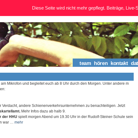
Diese Seite wird nicht mehr gepflegt. Beiträge, Live-St
team
hören
kontakt
da
am Mikrofon und begleitet euch ab 8 Uhr durch den Morgen. Unter andere
m
en:
er Verdacht, andere Schienenverkehrsunternehmen zu benachteiligen. Jetzt
kartellamt.
Mehr Infos dazu ab halb 9.
r der HHU
spielt morgen Abend um 19.30 Uhr in der Rudolf-Steiner-Schule sein
n war …
mehr