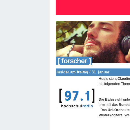
[ forscher ]
insider am freitag / 31. januar
Heut
e steht
Claudio
mit folgenden Them
Die Bahn
steht unt
ermittelt das
Bundes
Das
Uni-Orcheste
Winterkonzert.
Sve