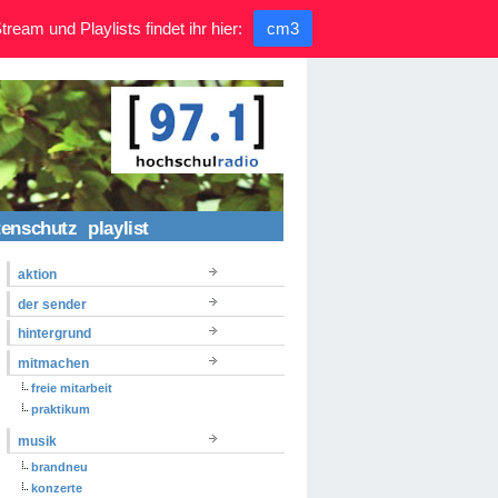
ream und Playlists findet ihr hier:
cm3
tenschutz
playlist
aktion
der sender
hintergrund
mitmachen
freie mitarbeit
praktikum
musik
brandneu
konzerte