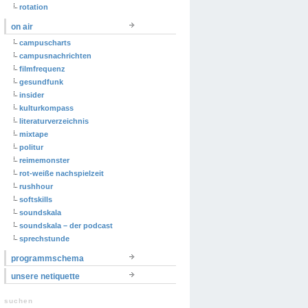
rotation
on air
campuscharts
campusnachrichten
filmfrequenz
gesundfunk
insider
kulturkompass
literaturverzeichnis
mixtape
politur
reimemonster
rot-weiße nachspielzeit
rushhour
softskills
soundskala
soundskala – der podcast
sprechstunde
programmschema
unsere netiquette
suchen