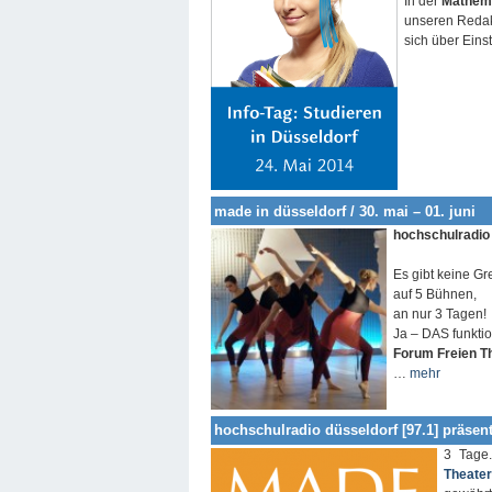
In der
Mathema
unseren Reda
sich über Eins
made in düsseldorf / 30. mai – 01. juni
hochschulradio 
Es gibt keine Gr
auf 5 Bühnen,
an nur 3 Tagen!
Ja – DAS funktio
Forum Freien T
…
mehr
hochschulradio düsseldorf [97.1] präsent
3 Tage
Theater