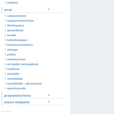
rotation
on air
campuscharts
campusnachrichten
filmfrequenz
gesundfunk
insider
kulturkompass
literaturverzeichnis
mixtape
politur
reimemonster
rot-weiße nachspielzeit
rushhour
softskills
soundskala
soundskala – der podcast
sprechstunde
programmschema
unsere netiquette
suchen