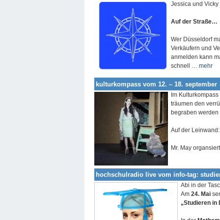
Jessica und Vicky
Auf der Straße…
Wer Düsseldorf ma
Verkäufern und Ver
anmelden kann man
schnell …
mehr
kulturkompass vom 12. – 18. september
Im Kulturkompass 
träumen den verrü
begraben werden m
Auf der Leinwand
Mr. May organsier
hochschulradio live vom info-tag: studier
Abi in der Ta
Am
24. Mai
sen
„Studieren in