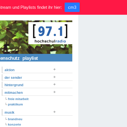
ream und Playlists findet ihr hier:
cm3
tenschutz
playlist
aktion
der sender
hintergrund
mitmachen
freie mitarbeit
praktikum
musik
brandneu
konzerte