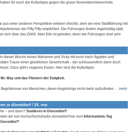
 haben für euch die Kulturtipps gegen die graue Novembermelancholie.
l aus einer anderen Perspektive erleben möchte, dem sei eine Stadtführung mit
käuferinnen der Fifty Fifty empfohlen. Die Führungen finden regelmäßig statt,
 sich über das ZAKK. Aber Eile ist geboten, denn die Führungen sind sehr
in dieser Woche reisen Marianne und Vicky mit euch nach Ägypten und
ckten Traum einer glücklichen Gesellschaft – der schlussendlich dann doch
uss. Dazu gibt’s veganes Essen. Hier sind die Kulturtipps:
:
Mr. May und das Flüstern der Ewigkeit.
t Begräbnisse von Menschen, deren Angehörige nicht mehr aufzufinden …
mehr
en in düsseldorf / 24. mai
sche – und dann?
Studieren in Düsseldorf!
den wir von hochschschulradio düsseldorf live vom
Informations-Tag
 Düsseldorf“
.