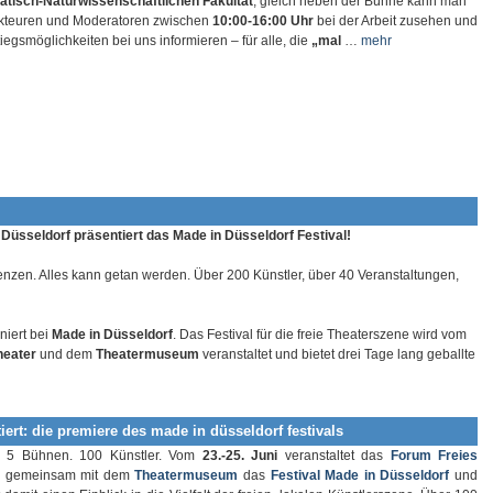
tisch-Naturwissenschaftlichen Fakultät
, gleich neben der Bühne kann man
kteuren und Moderatoren zwischen
10:00-16:00 Uhr
bei der Arbeit zusehen und
tiegsmöglichkeiten bei uns informieren – für alle, die
„mal
…
mehr
Düsseldorf präsentiert das Made in Düsseldorf Festival!
enzen. Alles kann getan werden. Über 200 Künstler, über 40 Veranstaltungen,
niert bei
Made in Düsseldorf
. Das Festival für die freie Theaterszene wird vom
heater
und dem
Theatermuseum
veranstaltet und bietet drei Tage lang geballte
iert: die premiere des made in düsseldorf festivals
. 5 Bühnen. 100 Künstler. Vom
23.-25. Juni
veranstaltet das
Forum Freies
gemeinsam mit dem
Theatermuseum
das
Festival Made in Düsseldorf
und