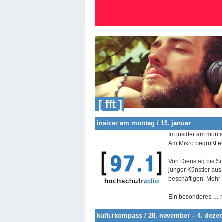
[ fft ]
insider am montag / 19. januar
Im insider am monta
Am Mikro begrüßt e
Von Dienstag bis So
junger Künstler aus
beschäftigen. Mehr I
Ein besonderes …
kulturkompass / 28. november – 4. deze