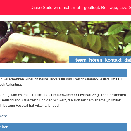
Diese Seite wird nicht mehr gepflegt. Beiträge, Live-St
team
hören
kontakt
da
g verschenken wir euch heute Tickets für das Freischwimmer-Festival im FFT.
uch Valentina.
nntag wird es im FFT intim. Das
Freischwimmer Festival
zeigt Theaterarbeiten
 Deutschland, Österreich und der Schweiz, die sich mit dem Thema „Intimität“
nfos zum Festival hat Viktoria für euch.
mehr
mber