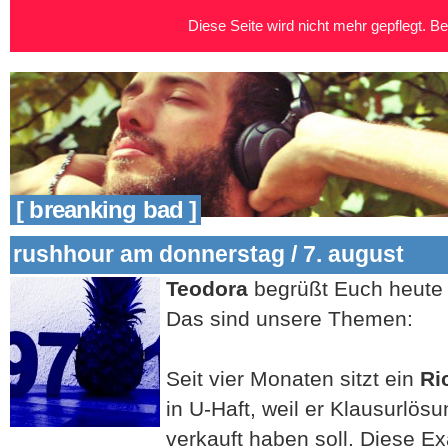
Diese Seite wird nicht mehr gepflegt. Bei
[ breanking bad ]
rushhour am donnerstag / 7. august
Teodora
begrüßt Euch heute 
Das sind unsere Themen:
Seit vier Monaten sitzt ein
Ri
in U-Haft, weil er Klausurlö
verkauft haben soll. Diese E