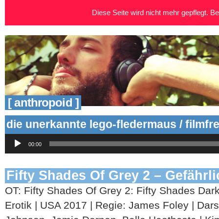
Diese Seite wird nicht mehr gepflegt. Bei
[ anthropoid ]
die unerkannte lego-fledermaus / filmfr
Audio-
00:00
Player
Fifty Shades Of Grey 2 – Gefährl
OT: Fifty Shades Of Grey 2: Fifty Shades Da
Erotik | USA 2017 | Regie: James Foley | Darst