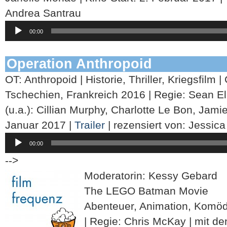
Andrea Santrau
Audio-
00:00
Player
Operation Anthropoid
OT: Anthropoid | Historie, Thriller, Kriegsfilm 
Tschechien, Frankreich 2016 | Regie: Sean Elli
(u.a.): Cillian Murphy, Charlotte Le Bon, Jami
Januar 2017 |
Trailer
| rezensiert von: Jessic
Audio-
00:00
Player
-->
Moderatorin: Kessy Gebard
The LEGO Batman Movie
Abenteuer, Animation, Komö
| Regie: Chris McKay | mit de