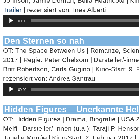
Johnson, Jamie Dornan, Bella Heathcote | Kino
Trailer
| rezensiert von: Ines Alberti
Audio-
00:00
Player
Den Sternen so nah
OT: The Space Between Us | Romanze, Scien
2017 | Regie: Peter Chelsom | Darsteller/-innen
Britt Robertson, Carla Gugino | Kino-Start: 9.
rezensiert von: Andrea Santrau
Audio-
00:00
Player
Hidden Figures – Unerkannte He
OT: Hidden Figures | Drama, Biografie | USA 
Melfi | Darsteller/-innen (u.a.): Taraji P. Hens
Janelle Monáe | Kino-Start: 2. Februar 2017 |